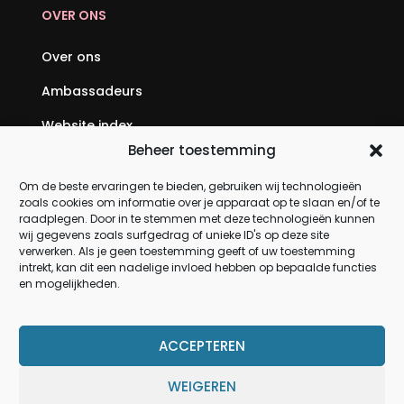
OVER ONS
Over ons
Ambassadeurs
Website index
Beheer toestemming
SEO backlinks kopen: jouw complete gids voor
hogere posities in Google
Om de beste ervaringen te bieden, gebruiken wij technologieën
zoals cookies om informatie over je apparaat op te slaan en/of te
Geld verdienen via internet: jouw complete gids
raadplegen. Door in te stemmen met deze technologieën kunnen
wij gegevens zoals surfgedrag of unieke ID's op deze site
om online inkomen op te bouwen
verwerken. Als je geen toestemming geeft of uw toestemming
intrekt, kan dit een nadelige invloed hebben op bepaalde functies
en mogelijkheden.
PRODUCTEN
Meubels
ACCEPTEREN
Verlichting
WEIGEREN
Woonaccessoires