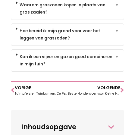
Waarom graszoden kopen in plaats van
▼
gras zaaien?
Hoe bereid ik mijn grond voor voor het
▼
leggen van graszoden?
Kan ik een vijver en gazon goed combineren
▼
in mijn tuin?
VORIGE
VOLGENDE
Tuintafels en Tuinbanken: De Perfecte Combinatie voor Jouw Buitenruimte
Beste Hondenvoer voor Kleine Honden & Graanvrij Hondenvoer: Wat is het Beste voor Jouw Viervoeter?
Inhoudsopgave