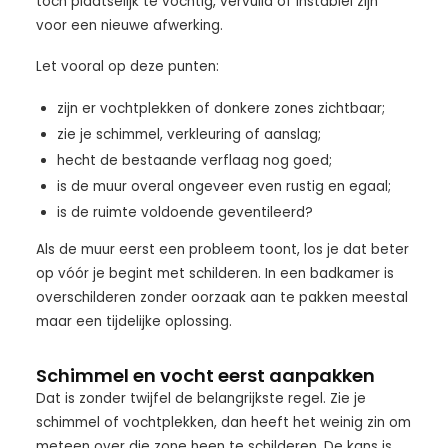
toch plaatselijk te vochtig, vervuild of instabiel zijn
voor een nieuwe afwerking.
Let vooral op deze punten:
zijn er vochtplekken of donkere zones zichtbaar;
zie je schimmel, verkleuring of aanslag;
hecht de bestaande verflaag nog goed;
is de muur overal ongeveer even rustig en egaal;
is de ruimte voldoende geventileerd?
Als de muur eerst een probleem toont, los je dat beter
op vóór je begint met schilderen. In een badkamer is
overschilderen zonder oorzaak aan te pakken meestal
maar een tijdelijke oplossing.
Schimmel en vocht eerst aanpakken
Dat is zonder twijfel de belangrijkste regel. Zie je
schimmel of vochtplekken, dan heeft het weinig zin om
meteen over die zone heen te schilderen. De kans is