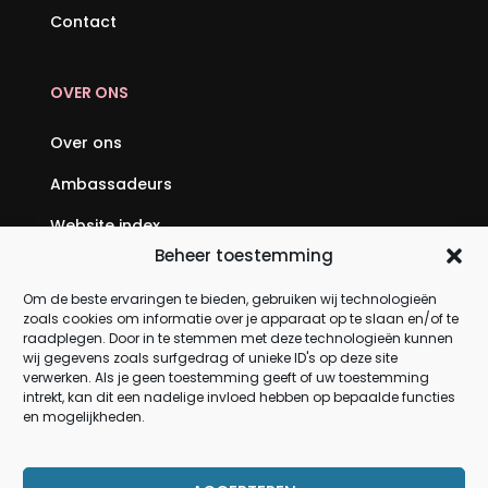
Contact
OVER ONS
Over ons
Ambassadeurs
Website index
Beheer toestemming
SEO backlinks kopen: jouw complete gids voor
hogere posities in Google
Om de beste ervaringen te bieden, gebruiken wij technologieën
zoals cookies om informatie over je apparaat op te slaan en/of te
Geld verdienen via internet: jouw complete gids
raadplegen. Door in te stemmen met deze technologieën kunnen
wij gegevens zoals surfgedrag of unieke ID's op deze site
om online inkomen op te bouwen
verwerken. Als je geen toestemming geeft of uw toestemming
intrekt, kan dit een nadelige invloed hebben op bepaalde functies
en mogelijkheden.
PRODUCTEN
Meubels