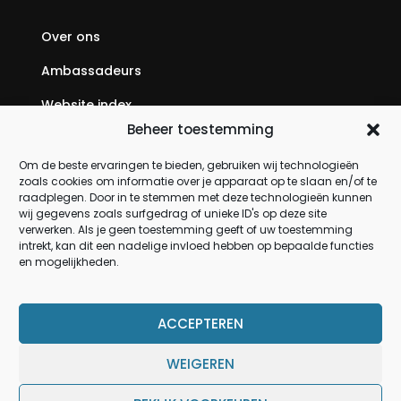
Over ons
Ambassadeurs
Website index
Beheer toestemming
SEO backlinks kopen: jouw complete gids voor
hogere posities in Google
Om de beste ervaringen te bieden, gebruiken wij technologieën
zoals cookies om informatie over je apparaat op te slaan en/of te
Geld verdienen via internet: jouw complete gids
raadplegen. Door in te stemmen met deze technologieën kunnen
wij gegevens zoals surfgedrag of unieke ID's op deze site
om online inkomen op te bouwen
verwerken. Als je geen toestemming geeft of uw toestemming
intrekt, kan dit een nadelige invloed hebben op bepaalde functies
en mogelijkheden.
PRODUCTEN
Meubels
ACCEPTEREN
Verlichting
WEIGEREN
Woonaccessoires