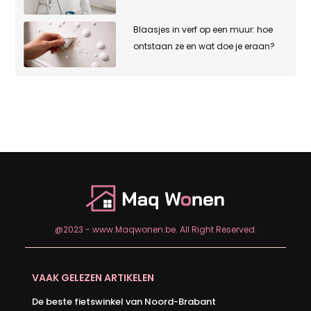
Blaasjes in verf op een muur: hoe
ontstaan ze en wat doe je eraan?
@2023 - www.Maqwonen.be. All Right Reserved.
VAAK GELEZEN ARTIKELEN
De beste fietswinkel van Noord-Brabant