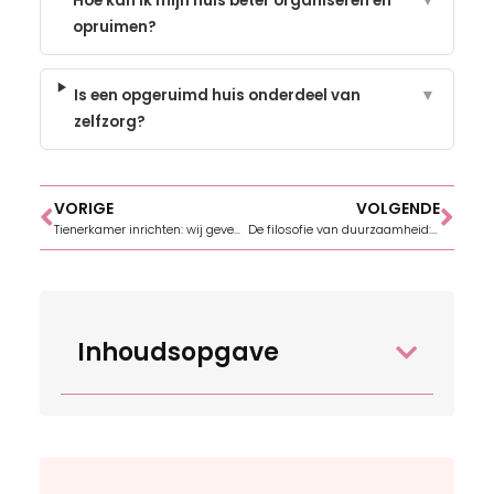
Hoe kan ik mijn huis beter organiseren en
▼
opruimen?
Is een opgeruimd huis onderdeel van
▼
zelfzorg?
VORIGE
VOLGENDE
Tienerkamer inrichten: wij geven je graag wat tips!
De filosofie van duurzaamheid: Koelkast onderhoud en reparatie
Inhoudsopgave